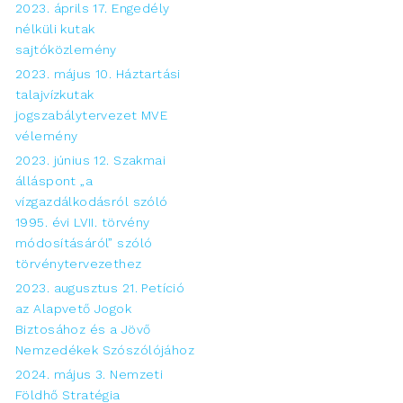
2023. áprils 17. Engedély
nélküli kutak
sajtóközlemény
2023. május 10. Háztartási
talajvízkutak
jogszabálytervezet MVE
vélemény
2023. június 12. Szakmai
álláspont „a
vízgazdálkodásról szóló
1995. évi LVII. törvény
módosításáról” szóló
törvénytervezethez
2023. augusztus 21. Petíció
az Alapvető Jogok
Biztosához és a Jövő
Nemzedékek Szószólójához
2024. május 3. Nemzeti
Földhő Stratégia