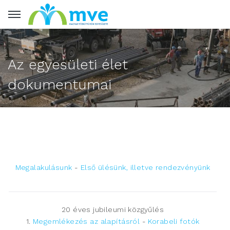
Az egyesületi élet
dokumentumai
Megalakulásunk
-
Első ülésünk, illetve rendezvényünk
20 éves jubileumi közgyűlés
1.
Megemlékezés az alapításról
-
Korabeli fotók