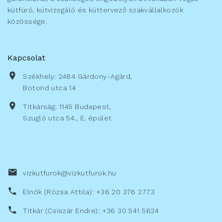
kútfúró, kútvizsgáló és kúttervező szakvállalkozók
közössége.
Kapcsolat
Székhely: 2484 Gárdony-Agárd,
Botond utca 14
Titkárság: 1145 Budapest,
Szugló utca 54., E. épület
vizkutfurok@vizkutfurok.hu
Elnök (Rózsa Attila): +36 20 376 2773
Titkár (Csiszár Endre): +36 30 541 5624