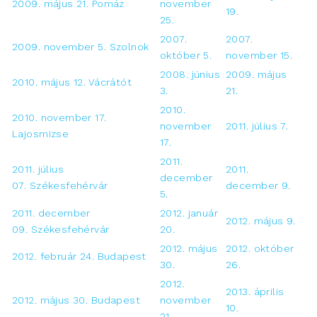
2009. május 21. Pomáz
november
19.
25.
2007.
2007.
2009. november 5. Szolnok
október 5.
november 15.
2008. június
2009. május
2010. május 12. Vácrátót
3.
21.
2010.
2010. november 17.
november
2011. július 7.
Lajosmizse
17.
2011.
2011. július
2011.
december
07. Székesfehérvár
december 9.
5.
2011. december
2012. január
2012. május 9.
09. Székesfehérvár
20.
2012. május
2012. október
2012. február 24. Budapest
30.
26.
2012.
2013. április
2012. május 30. Budapest
november
10.
21.