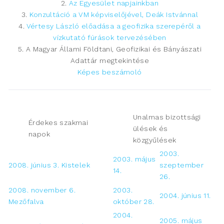
2.
Az Egyesület napjainkban
3.
Konzultáció a VM képviselőjével, Deák Istvánnal
4.
Vértesy László előadása a geofizika szerepéről a
vízkutató fúrások tervezésében
5. A Magyar Állami Földtani, Geofizikai és Bányászati
Adattár megtekintése
Képes beszámoló
Unalmas bizottsági
Érdekes szakmai
ülések és
napok
közgyűlések
2003.
2003. május
2008. június 3. Kistelek
szeptember
14.
26.
2008. november 6.
2003.
2004. június 11.
Mezőfalva
október 28.
2004.
2005. május