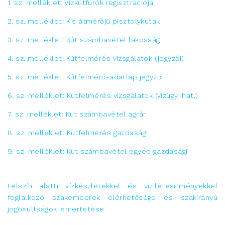
1. sz. melléklet: Vízkútfúrók regisztrációja
2. sz. melléklet: Kis átmérőjű pisztolykutak
3. sz. melléklet: Kút számbavétel lakosság
4. sz. melléklet: Kútfelmérés vizsgálatok (jegyzői)
5. sz. melléklet: Kútfelmérő-adatlap jegyzői
6. sz. melléklet: Kútfelmérés vizsgálatok (vizügyi hat.)
7. sz. melléklet: Kút számbavétel agrár
8. sz. melléklet: Kútfelmérés gazdasági
9. sz. melléklet: Kút számbavétel egyéb gazdasági
Felszín alatti vízkészletekkel és vízilétesítményekkel
foglalkozó szakemberek elérhetősége és szakirányú
jogosultságok ismertetése