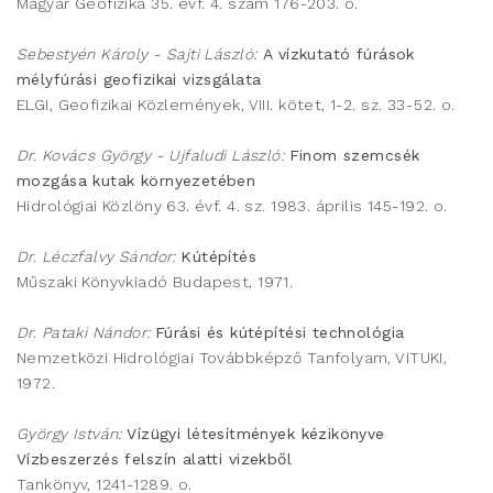
Magyar Geofizika 35. évf. 4. szám 176-203. o.
Sebestyén Károly - Sajti László:
A vízkutató fúrások
mélyfúrási geofizikai vizsgálata
ELGI, Geofizikai Közlemények, VIII. kötet, 1-2. sz. 33-52. o.
Dr. Kovács György - Ujfaludi László:
Finom szemcsék
mozgása kutak környezetében
Hidrológiai Közlöny 63. évf. 4. sz. 1983. április 145-192. o.
Dr. Léczfalvy Sándor:
Kútépítés
Műszaki Könyvkiadó Budapest, 1971.
Dr. Pataki Nándor:
Fúrási és kútépítési technológia
Nemzetközi Hidrológiai Továbbképző Tanfolyam, VITUKI,
1972.
György István:
Vízügyi létesítmények kézikönyve
Vízbeszerzés felszín alatti vizekből
Tankönyv, 1241-1289. o.