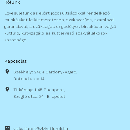
Rólunk
Egyesületünk az előírt jogosultságokkal rendelkező,
munkájukat lelkiismeretesen, szakszerűen, számlával,
garanciával, a szükséges engedélyek birtokában végző
kútfúró, kútvizsgáló és kúttervező szakvállalkozók
közössége.
Kapcsolat
Székhely: 2484 Gárdony-Agárd,
Botond utca 14
Titkárság: 1145 Budapest,
Szugló utca 54., E. épület
vizkutfurok@vizkutfurok.hu