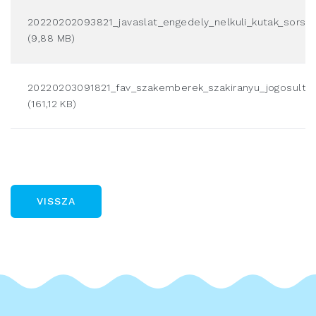
20220202093821_javaslat_engedely_nelkuli_kutak_sorsan
(9,88 MB)
20220203091821_fav_szakemberek_szakiranyu_jogosultsa
(161,12 KB)
VISSZA