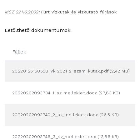
MSZ 22116:2002:
Fúrt vízkutak és vízkutató fúrások
Letölthető dokumentumok:
Fájlok
20220125150558_vk_2021_2_szam_kutak.pdf (2,42 MB)
20220202093734_1_sz_melleklet.docx (27,83 KB)
20220202093740_2_sz_melleklet.docx (26,5 KB)
20220202093746_3_sz_melleklet.xlsx (13,66 KB)