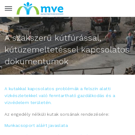
A szakszerű kútfúrással,
kútüzemeltetéssel kapcsolatos
dokumentumok
A kutakkal kapcsolatos problémák a felszín alatti
vízkészletekkel való fenntartható gazdálkodás és a
vízvédelem területén.
Az engedély nélküli kutak sorsának rendezésére:
Munkacsoport aláírt javaslata