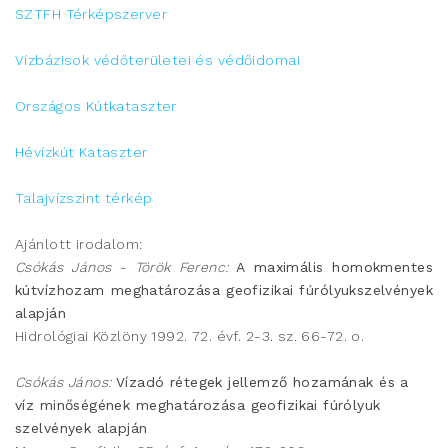
SZTFH Térképszerver
Vízbázisok védőterületei és védőidomai
Országos Kútkataszter
Hévízkút Kataszter
Talajvízszint térkép
Ajánlott irodalom:
Csókás János - Török Ferenc:
A maximális homokmentes
kútvízhozam meghatározása geofizikai fúrólyukszelvények
alapján
Hidrológiai Közlöny 1992. 72. évf. 2-3. sz. 66-72. o.
Csókás János:
Vízadó rétegek jellemző hozamának és a
víz minőségének meghatározása geofizikai fúrólyuk
szelvények alapján