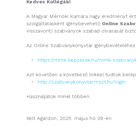
Kedves Kollégák!
A Magyar Mérnöki Kamara nagy eredményt ért e
szolgáltatásként igénybevehető
Online Szab
visszavont) szabványok szabad olvasását biztos
Az Online Szabványkönyvtár igénybevételéhez m
https://mmk-kepzesek.hu/mmk-szabvanyk
Azt követően a következő linkkel tudtok belép
http://szabvanykonyvtar.mszt.hu/login
Használjátok minél többen.
Kelt Agárdon, 2025. május hó 29-én