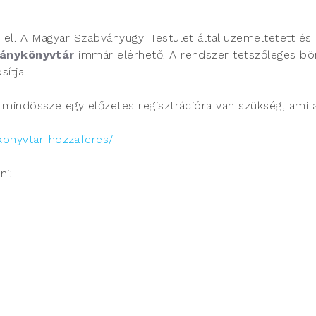
l. A Magyar Szabványügyi Testület által üzemeltetett és
ványkönyvtár
immár elérhető. A rendszer tetszőleges böng
ítja.
indössze egy előzetes regisztrációra van szükség, ami az
onyvtar-hozzaferes/
ni: