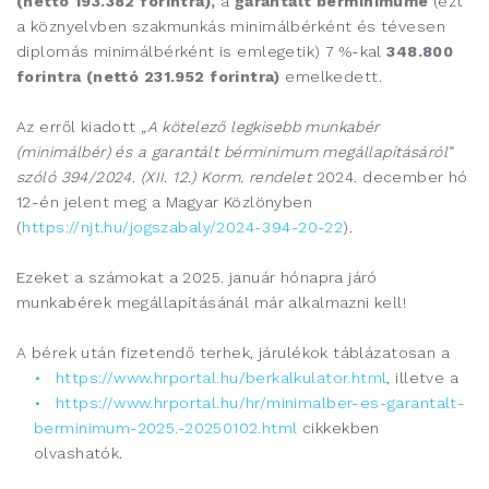
(nettó
193.382
forintra)
,
a
garantált bérminimumé
(ezt
a köznyelvben szakmunkás minimálbérként és tévesen
diplomás minimálbérként is emlegetik) 7 %-kal
348.800
forintra
(nettó
231.952
forintra)
emelkedett.
Az erről kiadott
„A kötelező legkisebb munkabér
(minimálbér) és a garantált bérminimum megállapításáról”
szóló 394/2024. (XII. 12.) Korm. rendelet
2024. december hó
12-én jelent meg a Magyar Közlönyben
(
https://njt.hu/jogszabaly/2024-394-20-22
).
Ezeket a számokat a 2025. január hónapra járó
munkabérek megállapításánál már alkalmazni kell!
A bérek után fizetendő terhek, járulékok táblázatosan a
https://www.hrportal.hu/berkalkulator.html
, illetve a
https://www.hrportal.hu/hr/minimalber-es-garantalt-
berminimum-2025.-20250102.html
cikkekben
olvashatók.