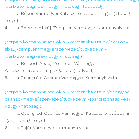
iparbiztonsagi-es-vizugyi-hatosagi-foosztaly
)
a Békés Vármegyei Katasztrófavédelmi Igazgatóság
helyett,
4. a Borsod-Abaúj-Zemplén Vármegyei Kormányhivatal
(
https://kormanyhivatalok.hu/kormanyhivatalok/borsod-
abauj-zemplen/megye/szervezet/tuzvedelmi-
iparbiztonsagi-es-vizugyi-hatosagi
)
a Borsod-Abaúj-Zemplén Vármegyei
Katasztrófavédelmi Igazgatóság helyett,
5. a Csongrád-Csanád Vármegyei Kormányhivatal
(
https://kormanyhivatalok.hu/kormanyhivatalok/csongrad-
csanad/megye/szervezet/tuzvedelmi-iparbiztonsagi-es-
vizugyi-hatosagi
)
a Csongrád-Csanád Vármegyei Katasztrófavédelmi
Igazgatóság helyett,
6. a Fejér Vármegyei Kormányhivatal