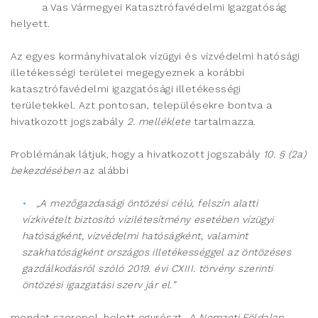
a Vas Vármegyei Katasztrófavédelmi Igazgatóság
helyett.
Az egyes kormányhivatalok vízügyi és vízvédelmi hatósági
illetékességi területei megegyeznek a korábbi
katasztrófavédelmi igazgatósági illetékességi
területekkel. Azt pontosan, településekre bontva a
hivatkozott jogszabály
2. melléklete
tartalmazza.
Problémának látjuk, hogy a hivatkozott jogszabály
10. § (2a)
bekezdésében
az alábbi
„A mezőgazdasági öntözési célú, felszín alatti
vízkivételt biztosító vízilétesítmény esetében vízügyi
hatóságként, vízvédelmi hatóságként, valamint
szakhatóságként országos illetékességgel az öntözéses
gazdálkodásról szóló 2019. évi CXIII. törvény szerinti
öntözési igazgatási szerv jár el.”
mondat szerepel, holott egyrészt
„A Nemzeti Földalap