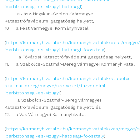
iparbiztonsagi-es-vizugyi-hatosagi
)
a Jász-Nagykun-Szolnok Vármegyei
Katasztrófavédelmi Igazgatóság helyett,
10. a Pest Vármegyei Kormányhivatal
(
https://kormanyhivatalok.hu/kormanyhivatalok/pest/megye
iparbiztonsagi-es-vizugyi-hatosagi-foosztaly
)
a Fővárosi Katasztrófavédelmi Igazgatóság helyett,
11. a Szabolcs-Szatmár-Bereg Vármegyei Kormányhivatal
(
https://kormanyhivatalok.hu/kormanyhivatalok/szabolcs-
szatmar-bereg/megye/szervezet/tuzvedelmi-
iparbiztonsagi-es-vizugyi
)
a Szabolcs-Szatmár-Bereg Vármegyei
Katasztrófavédelmi Igazgatóság helyett, és
12. a Vas Vármegyei Kormányhivatal
(
https://kormanyhivatalok.hu/kormanyhivatalok/vas/megye/
iparbiztonsagi-es-vizugyi-hatosagi-foosztaly
)