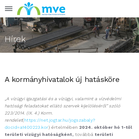
Hírek
A kormányhivatalok új hatásköre
„A vízügyi igazgatási és a vízügyi, valamint a vízvédelmi
hatósági feladatokat ellátó szervek kijelöléséről” szóló
223/2014. (IX. 4.) Korm.
rendelet
(
https://net.jogtar.hu/jogszabaly?
docid=a1400223.kor
) értelmében
2024. október hó 1-től
területi vízügyi hatóságként,
továbbá
területi