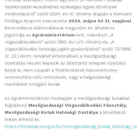
hatékonyabb kezeléséhez szükséges egyes törvények
módosításáról” szóló 2024. évi XI. törvény
alapján a Nemzeti
Földügyi Központ szervezete
2024. május hó 31. napjával
beolvadásos különválással megszűnt és általános
jogutódja az
Agrárminisztérium
lett, másrészt
„A
vízgazdálkodásról” szóló 1995. évi LVII. törvény
és
„A
vízgazdálkodási hatósági jogkör gyakorlásáról” szóló 72/1996.
(V. 22.) Korm. rendelet
értelmében a mezőgazdasági
vízellátás részét képezik az állattartó telepek vízellátó
kútjai is, nem csupán a földterületek haszonnövény-
termesztési célú öntözését, vagy a halgazdasági
vízellátást szolgáló kutak.
Az Agrárminisztérium honlapján a mezőgazdasági kutakkal
foglalkozó
Mezőgazdasági Vízgazdálkodási Főosztály,
Mezőgazdasági Kutak Hatósági Osztálya
a következő
linken érhető el:
https://foldalap.am.gov.hu/mezogazdasagi_kutak_hatosagi_o