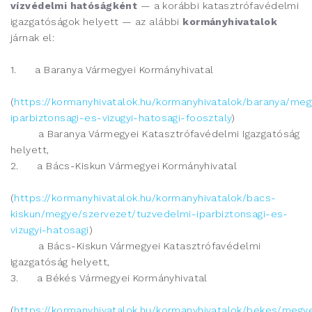
vízvédelmi hatóságként
— a korábbi katasztrófavédelmi
igazgatóságok helyett — az alábbi
kormányhivatalok
járnak el:
1. a Baranya Vármegyei Kormányhivatal
(
https://kormanyhivatalok.hu/kormanyhivatalok/baranya/me
iparbiztonsagi-es-vizugyi-hatosagi-foosztaly
)
a Baranya Vármegyei Katasztrófavédelmi Igazgatóság
helyett,
2. a Bács-Kiskun Vármegyei Kormányhivatal
(
https://kormanyhivatalok.hu/kormanyhivatalok/bacs-
kiskun/megye/szervezet/tuzvedelmi-iparbiztonsagi-es-
vizugyi-hatosagi
)
a Bács-Kiskun Vármegyei Katasztrófavédelmi
Igazgatóság helyett,
3. a Békés Vármegyei Kormányhivatal
(
https://kormanyhivatalok.hu/kormanyhivatalok/bekes/megy