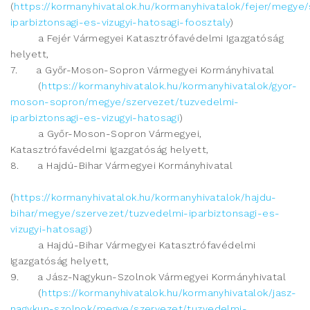
(
https://kormanyhivatalok.hu/kormanyhivatalok/fejer/megye
iparbiztonsagi-es-vizugyi-hatosagi-foosztaly
)
a Fejér Vármegyei Katasztrófavédelmi Igazgatóság
helyett,
7. a Győr-Moson-Sopron Vármegyei Kormányhivatal
(
https://kormanyhivatalok.hu/kormanyhivatalok/gyor-
moson-sopron/megye/szervezet/tuzvedelmi-
iparbiztonsagi-es-vizugyi-hatosagi
)
a Győr-Moson-Sopron Vármegyei,
Katasztrófavédelmi Igazgatóság helyett,
8. a Hajdú-Bihar Vármegyei Kormányhivatal
(
https://kormanyhivatalok.hu/kormanyhivatalok/hajdu-
bihar/megye/szervezet/tuzvedelmi-iparbiztonsagi-es-
vizugyi-hatosagi
)
a Hajdú-Bihar Vármegyei Katasztrófavédelmi
Igazgatóság helyett,
9. a Jász-Nagykun-Szolnok Vármegyei Kormányhivatal
(
https://kormanyhivatalok.hu/kormanyhivatalok/jasz-
nagykun-szolnok/megye/szervezet/tuzvedelmi-