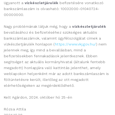
Ugyanott a
vízkészletjárulék
befizetésére vonatkozó
bankszámlaszám is olvasható: 10032000-01040724-
00000000.
Nagy problémának látjuk még, hogy a
vízkészletjárulék
bevallásához és befizetéséhez szükséges aktuális
bankszámlaszámok, valamint ügyfélszolgálat címek a
vízkészletjárulék honlapon (
https://www.vkj.gov.hu/
) nem
jelennek meg, így mind a bevallásban, mind a
befizetésekben fennakadások jelentkeznek. Ebben
segítséget az aktuális kormányhivatal (általunk fentebb
megadott) honlapjára való kattintás jelenthet, amely
weblapokon helyenként már az adott bankszámlaszám is
föltüntetésre került, illetőleg az ott megadott
elérhetőségeken az megérdeklődhető.
Kelt Agárdon, 2024. október hó 25-én
Rózsa Attila