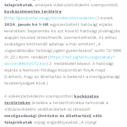
talajvízkutak,
amelyek vízkészletvédelmi szempontból
kockázatmentes területre
(
http://geoportal.vizugy.hu/vizkeszletvedelem/
) esnek,
2024. január hó 1-től
egyszerűsített hatósági eljárás
keretében, bejelentés és azt követő hatósági jóváhagyás
alapján lesznek létesíthetők, üzemeltethetők. Az ehhez
szükséges kitöltendő adatlap a már említett
„A
vízgazdálkodási hatósági jogkör gyakorlásáról” szóló 72/1996.
(V. 22.) Korm. rendelet
(
https://net.jogtar.hu/jogszabaly?
docid=99600072.kor
)
3. mellékletét
képezi. A hatósági
eljárás a Nemzeti Földügyi Központban folyik majd.
(Látható, hogy az állattartás is bekerült a mezőgazdasági
tevékenységek közé.)
A vízkészletvédelmi szempontból
kockázatos
területeken
(ezekbe a területfoltokba tartoznak a
vízbázisvédelmi védőterületek is) létesülő
mezőgazdasági (öntözési és állattartási) célú
talajvízkutak
vízjogi engedélyezése
„A vízjogi