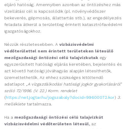
eljáró hatóság. Amennyiben azonban az öntözéshez más
vízellátási cél is kapcsolódik (pl. növényvédőszer
bekeverés, gépmosás, állattartás stb.), az engedélyezés
feladata átkerül a területileg érintett katasztrófavédelmi
igazgatóságokhoz.
Nézzük részletesebben. A
vízbázisvédelmi
védőterülettel nem érintett területeken létesülő
mezőgazdasági öntözési célú talajvízkutak
egy
egyszerűsített hatósági eljárás keretében, bejelentés és
azt követő hatósági jóváhagyás alapján létesíthetők,
üzemeltethetők. Az ehhez szükséges kitöltendő
adatlapot
„A vízgazdálkodási hatósági jogkör gyakorlásáról”
szóló 72/1996. (V. 22.) Korm. rendelet
(
https://net.jogtar.hu/jogszabaly?docid=99600072.kor
)
3.
melléklete
tartalmazza.
Ha a
mezőgazdasági öntözési célú talajvízkút
vízbázisvédelmi védőterületen létesül,
az