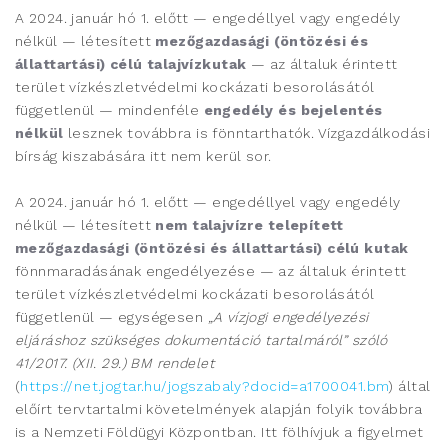
A 2024. január hó 1. előtt — engedéllyel vagy engedély
nélkül — létesített
mezőgazdasági (öntözési és
állattartási) célú talajvízkutak
— az általuk érintett
terület vízkészletvédelmi kockázati besorolásától
függetlenül — mindenféle
engedély és bejelentés
nélkül
lesznek továbbra is fönntarthatók. Vízgazdálkodási
bírság kiszabására itt nem kerül sor.
A 2024. január hó 1. előtt — engedéllyel vagy engedély
nélkül — létesített
nem talajvízre telepített
mezőgazdasági (öntözési és állattartási) célú kutak
fönnmaradásának engedélyezése — az általuk érintett
terület vízkészletvédelmi kockázati besorolásától
függetlenül — egységesen
„A vízjogi engedélyezési
eljáráshoz szükséges dokumentáció tartalmáról” szóló
41/2017. (XII. 29.) BM rendelet
(
https://net.jogtar.hu/jogszabaly?docid=a1700041.bm
) által
előírt tervtartalmi követelmények alapján folyik továbbra
is a Nemzeti Földügyi Központban. Itt fölhívjuk a figyelmet