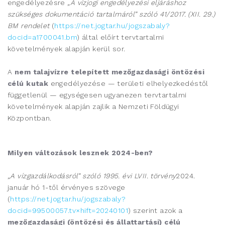
engedélyezésre
„A vízjogi engedélyezési eljáráshoz
szükséges dokumentáció tartalmáról” szóló 41/2017. (XII. 29.)
BM rendelet
(
https://net.jogtar.hu/jogszabaly?
docid=a1700041.bm
) által előírt tervtartalmi
követelmények alapján kerül sor.
A
nem talajvízre telepített mezőgazdasági öntözési
célú kutak
engedélyezése — területi elhelyezkedéstől
függetlenül — egységesen ugyanezen tervtartalmi
követelmények alapján zajlik a Nemzeti Földügyi
Központban.
Milyen változások lesznek 2024-ben?
„A vízgazdálkodásról” szóló 1995. évi LVII. törvény
2024.
január hó 1-től érvényes szövege
(
https://net.jogtar.hu/jogszabaly?
docid=99500057.tv×hift=20240101
) szerint azok a
mezőgazdasági (öntözési és állattartási) célú