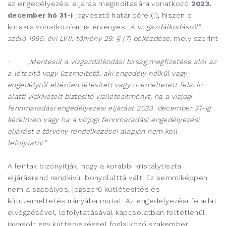
az engedélyezési eljárás megindítására vonatkozó
2023.
december hó 31-i
jogvesztő határidőre (!), hiszen e
kutakra vonatkozóan is érvényes
„A vízgazdálkodásról”
szóló 1995. évi LVII. törvény 29. § (7) bekezdése,
mely szerint
·
„Mentesül a vízgazdálkodási bírság megfizetése alól az
a létesítő vagy üzemeltető, aki engedély nélkül vagy
engedélytől eltérően létesített vagy üzemeltetett felszín
alatti vízkivételt biztosító vízilétesítményt, ha a vízjogi
fennmaradási engedélyezési eljárást 2023. december 31-ig
kérelmezi vagy ha a vízjogi fennmaradási engedélyezési
eljárást e törvény rendelkezései alapján nem kell
lefolytatni.”
A leírtak bizonyítják, hogy a korábbi kristálytiszta
eljárásrend rendkívül bonyolulttá vált. Ez semmiképpen
nem a szabályos, jogszerű kútlétesítés és
kútüzemeltetés irányába mutat. Az engedélyezési feladat
elvégzésével, lefolytatásával kapcsolatban feltétlenül
javasolt egy kúttervezéssel foglalkozó szakember