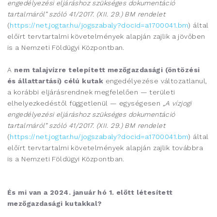
engedélyezési eljáráshoz szükséges dokumentáció
tartalmáról” szóló 41/2017. (XII. 29.) BM rendelet
(
https://net.jogtar.hu/jogszabaly?docid=a1700041.bm
) által
előírt tervtartalmi követelmények alapján zajlik a jövőben
is a Nemzeti Földügyi Központban.
A
nem talajvízre telepített mezőgazdasági (öntözési
és állattartási) célú kutak
engedélyezése változatlanul,
a korábbi eljárásrendnek megfelelően — területi
elhelyezkedéstől függetlenül — egységesen
„A vízjogi
engedélyezési eljáráshoz szükséges dokumentáció
tartalmáról” szóló 41/2017. (XII. 29.) BM rendelet
(
https://net.jogtar.hu/jogszabaly?docid=a1700041.bm
) által
előírt tervtartalmi követelmények alapján zajlik továbbra
is a Nemzeti Földügyi Központban.
És mi van a 2024. január hó 1. előtt létesített
mezőgazdasági kutakkal?