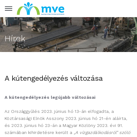
Hírek
A kútengedélyezés változása
A kútengedélyezés legújabb változásai
Az Országgyűlés 2023. június hó 13-án elfogadta, a
Köztársasági Elnök Asszony 2023. június hó 21-én aláírta,
és 2023. június hó 23-án a Magyar Közlöny 2023. évi 91.
számában kihirdetésre került a
„A vízgazdálkodásról” szóló