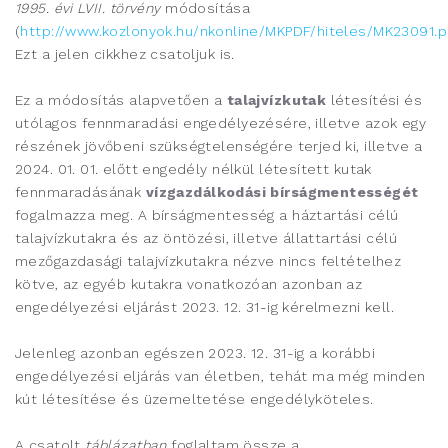
1995. évi LVII. törvény
módosítása
(
http://www.kozlonyok.hu/nkonline/MKPDF/hiteles/MK23091.p
Ezt a jelen cikkhez csatoljuk is.
Ez a módosítás alapvetően a
talajvízkutak
létesítési és
utólagos fennmaradási engedélyezésére, illetve azok egy
részének jövőbeni szükségtelenségére terjed ki, illetve a
2024. 01. 01. előtt engedély nélkül létesített kutak
fennmaradásának
vízgazdálkodási bírságmentességét
fogalmazza meg. A bírságmentesség a háztartási célú
talajvízkutakra és az öntözési, illetve állattartási célú
mezőgazdasági talajvízkutakra nézve nincs feltételhez
kötve, az egyéb kutakra vonatkozóan azonban az
engedélyezési eljárást 2023. 12. 31-ig kérelmezni kell.
Jelenleg azonban egészen 2023. 12. 31-ig a korábbi
engedélyezési eljárás van életben, tehát ma még minden
kút létesítése és üzemeltetése engedélyköteles.
A csatolt
táblázatban
foglaltam össze a