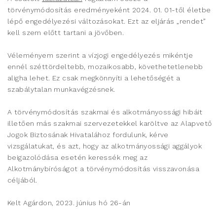
törvénymódosítás eredményeként 2024. 01. 01-től életbe
lépő engedélyezési változásokat. Ezt az eljárás „rendet”
kell szem előtt tartani a jövőben.
Véleményem szerint a vízjogi engedélyezés mikéntje
ennél széttördeltebb, mozaikosabb, követhetetlenebb
aligha lehet. Ez csak megkönnyíti a lehetőségét a
szabálytalan munkavégzésnek.
A törvénymódosítás szakmai és alkotmányossági hibáit
illetően más szakmai szervezetekkel karöltve az Alapvető
Jogok Biztosának Hivatalához fordulunk, kérve
vizsgálatukat, és azt, hogy az alkotmányossági aggályok
beigazolódása esetén keressék meg az
Alkotmánybíróságot a törvénymódosítás visszavonása
céljából.
Kelt Agárdon, 2023. június hó 26-án