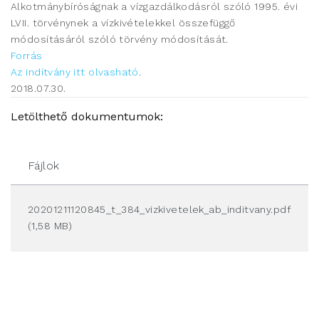
Alkotmánybíróságnak a vízgazdálkodásról szóló 1995. évi
LVII. törvénynek a vízkivételekkel összefüggő
módosításáról szóló törvény módosítását.
Forrás
Az indítvány itt olvasható
.
2018.07.30.
Letölthető dokumentumok:
Fájlok
20201211120845_t_384_vizkivetelek_ab_inditvany.pdf
(1,58 MB)