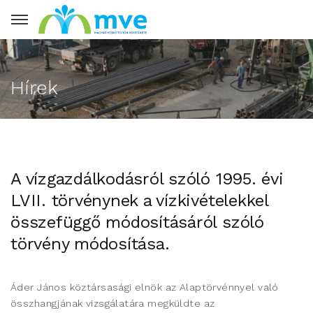
Hírek
A vízgazdálkodásról szóló 1995. évi
LVII. törvénynek a vízkivételekkel
összefüggő módosításáról szóló
törvény módosítása.
Áder János köztársasági elnök az Alaptörvénnyel való
összhangjának vizsgálatára megküldte az