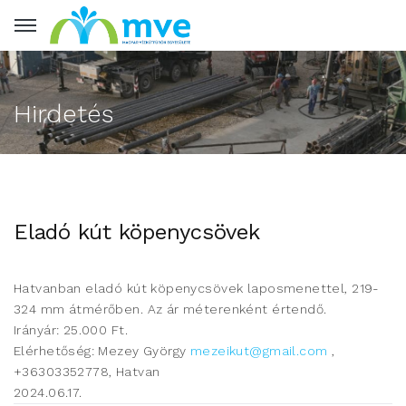
Hirdetés
Eladó kút köpenycsövek
Hatvanban eladó kút köpenycsövek laposmenettel, 219-
324 mm átmérőben. Az ár méterenként értendő.
Irányár: 25.000 Ft.
Elérhetőség: Mezey György
mezeikut@gmail.com
,
+36303352778, Hatvan
2024.06.17.